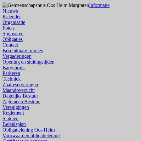
Informatie
Nieuws
Kalender
Organisatie
Foto's
Sponsoren
Obligaties
Contact
Beschikbare ruimtes
Vergaderingen
Opening en sluitingstijden
Bargebruik
Parkeren
Techniek
Zaalreserveringen
Maandoverzicht
Dagelijks Bestuur
Algemeen Bestuur
Verenigingen
Reglement
Statuten
Beleidsplan
Obligatielening Oos Heim
Voorwaarden obligatielening