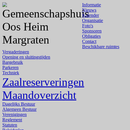
Informatie
Nieuws
Kalender
Organisatie
Foto's
Sponsoren
Obligaties
Contact
Beschikbare ruimtes
Vergaderingen
Opening en sluitingstijden
Bargebruik
Parkeren
Techniek
Zaalreserveringen
Maandoverzicht
Dagelijks Bestuur
Algemeen Bestuur
Verenigingen
Reglement
Statuten