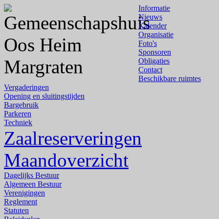
Informatie
Nieuws
Kalender
Organisatie
Foto's
Sponsoren
Obligaties
Contact
Beschikbare ruimtes
Vergaderingen
Opening en sluitingstijden
Bargebruik
Parkeren
Techniek
Zaalreserveringen
Maandoverzicht
Dagelijks Bestuur
Algemeen Bestuur
Verenigingen
Reglement
Statuten