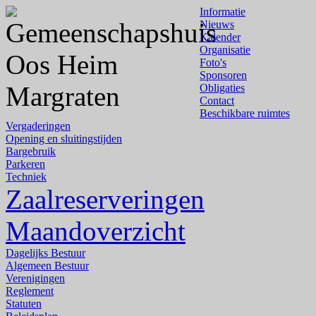
Informatie
Nieuws
Kalender
Organisatie
Foto's
Sponsoren
Obligaties
Contact
Beschikbare ruimtes
Vergaderingen
Opening en sluitingstijden
Bargebruik
Parkeren
Techniek
Zaalreserveringen
Maandoverzicht
Dagelijks Bestuur
Algemeen Bestuur
Verenigingen
Reglement
Statuten