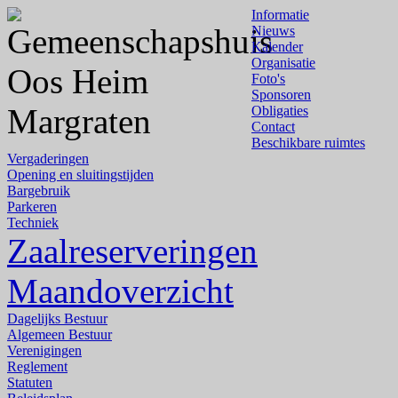
Informatie
Nieuws
Kalender
Organisatie
Foto's
Sponsoren
Obligaties
Contact
Beschikbare ruimtes
Vergaderingen
Opening en sluitingstijden
Bargebruik
Parkeren
Techniek
Zaalreserveringen
Maandoverzicht
Dagelijks Bestuur
Algemeen Bestuur
Verenigingen
Reglement
Statuten