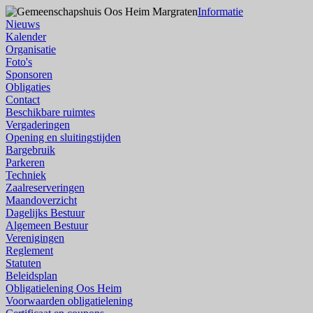
Informatie
Nieuws
Kalender
Organisatie
Foto's
Sponsoren
Obligaties
Contact
Beschikbare ruimtes
Vergaderingen
Opening en sluitingstijden
Bargebruik
Parkeren
Techniek
Zaalreserveringen
Maandoverzicht
Dagelijks Bestuur
Algemeen Bestuur
Verenigingen
Reglement
Statuten
Beleidsplan
Obligatielening Oos Heim
Voorwaarden obligatielening