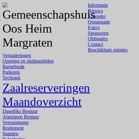
Informatie
Nieuws
Kalender
Organisatie
Foto's
Sponsoren
Obligaties
Contact
Beschikbare ruimtes
Vergaderingen
Opening en sluitingstijden
Bargebruik
Parkeren
Techniek
Zaalreserveringen
Maandoverzicht
Dagelijks Bestuur
Algemeen Bestuur
Verenigingen
Reglement
Statuten