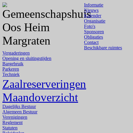
Informatie
Nieuws
Kalender
Organisatie
Foto's
Sponsoren
Obligaties
Contact
Beschikbare ruimtes
Vergaderingen
Opening en sluitingstijden
Bargebruik
Parkeren
Techniek
Zaalreserveringen
Maandoverzicht
Dagelijks Bestuur
Algemeen Bestuur
Verenigingen
Reglement
Statuten